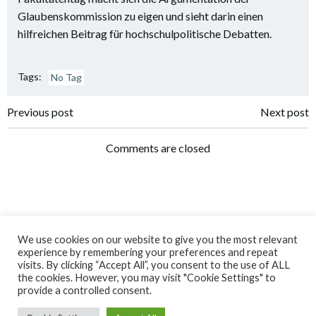
Glaubenskommission zu eigen und sieht darin einen
hilfreichen Beitrag für hochschulpolitische Debatten.
Tags:
No Tag
Post
Post
Previous post
Next post
navigation
navigation
Comments are closed
We use cookies on our website to give you the most relevant
experience by remembering your preferences and repeat
visits. By clicking “Accept All”, you consent to the use of ALL
the cookies. However, you may visit "Cookie Settings" to
© 2026 Katholisch-Theologischer Fakultätentag e. V..
provide a controlled consent.
Created for free using WordPress and
Colibri