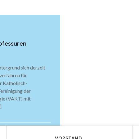
ofessuren
tergrund sich derzeit
verfahren für
r Katholisch-
ereinigung der
gie (VAKT) mit
]
VORSTAND