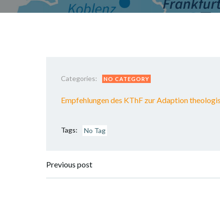
Categories:
NO CATEGORY
Empfehlungen des KThF zur Adaption theologi
Tags:
No Tag
Post
Previous post
navigation