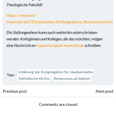
Theologische Fakultät
https://www.uni-
muenster.de/FB2/aktuelles/Stellungnahme_Responsum.html
Die Stellungnahme kann auch weiterhin unterschrieben
werden. Kolleginnen und Kollegen, die das möchten, mögen
eine Nachricht an
responsum@uni-muenster.de
schreiben.
Erklärung der Kongregation für Glaubenslehre
Tags:
Katholische Kirche
Responsum ad dubium
Post
Post
Previous post
Next post
navigation
navigation
Comments are closed